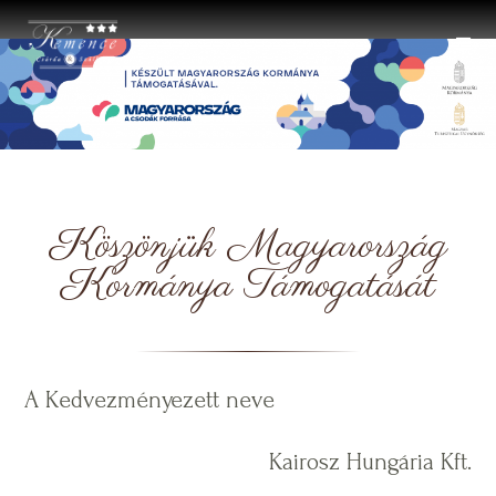
Éttermünk nyitva:
6:00 - 23:30
Köszönjük Magyarország
Kormánya Támogatását
A Kedvezményezett neve
Kairosz Hungária Kft.