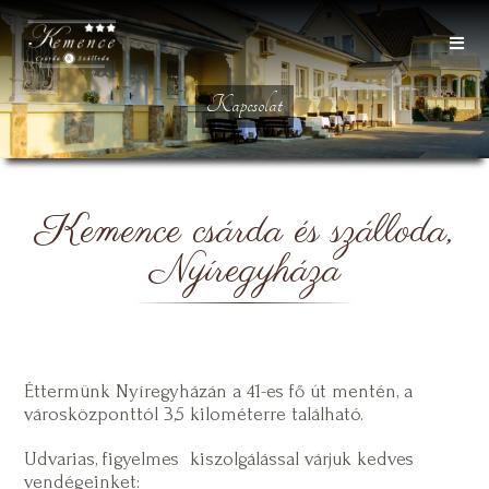
Kapcsolat
Kemence csárda és szálloda,
Nyíregyháza
Éttermünk Nyíregyházán a 41-es fő út mentén, a
városközponttól 3,5 kilométerre található.
Udvarias, figyelmes kiszolgálással várjuk kedves
vendégeinket: