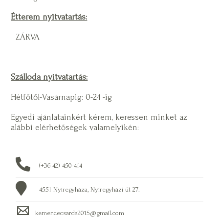
Étterem nyitvatartás:
ZÁRVA
Szálloda nyitvatartás:
Hétfőtől-Vasárnapig: 0-24 -ig
Egyedi ajánlatainkért kérem, keressen minket az
alábbi elérhetőségek valamelyikén:
(+36 42) 450-414
4551 Nyíregyháza, Nyíregyházi út 27.
kemencecsarda2015@gmail.com