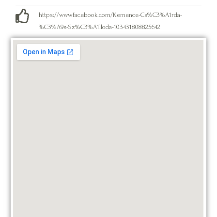
https://www.facebook.com/Kemence-Cs%C3%A1rda-
%C3%A9s-Sz%C3%A1lloda-103431808825642